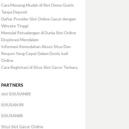
Cara Menang Mudah di Slot Demo Gratis
Tanpa Deposit
Daftar Provider Slot Online Gacor dengan
Winrate Tinggi
Memulai Petualangan di Dunia Slot Online
Eksplorasi Mendalam
Informasi Kemudahan Akses Situs Dan
Respon Yang Cepat Dalam Dunia Judi
Online
Cara Registrasi di Situs Slot Gacor Terbaru
PARTNERS
slot SISUSAN88
SISUSAN 88
SISUSAN88
Situs Slot Gacor Online