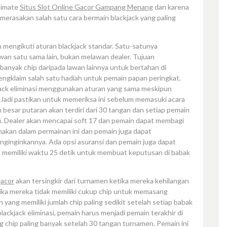
ltimate
Situs Slot Online Gacor Gampang Menang
dan karena
 merasakan salah satu cara bermain blackjack yang paling
n mengikuti aturan blackjack standar. Satu-satunya
an satu sama lain, bukan melawan dealer. Tujuan
anyak chip daripada lawan lainnya untuk bertahan di
ngklaim salah satu hadiah untuk pemain papan peringkat.
ack eliminasi menggunakan aturan yang sama meskipun
Jadi pastikan untuk memeriksa ini sebelum memasuki acara
 besar putaran akan terdiri dari 30 tangan dan setiap pemain
u. Dealer akan mencapai soft 17 dan pemain dapat membagi
nakan dalam permainan ini dan pemain juga dapat
ginginkannya. Ada opsi asuransi dan pemain juga dapat
memiliki waktu 25 detik untuk membuat keputusan di babak
gacor
akan tersingkir dari turnamen ketika mereka kehilangan
jika mereka tidak memiliki cukup chip untuk memasang
yang memiliki jumlah chip paling sedikit setelah setiap babak
ackjack eliminasi, pemain harus menjadi pemain terakhir di
chip paling banyak setelah 30 tangan turnamen. Pemain ini