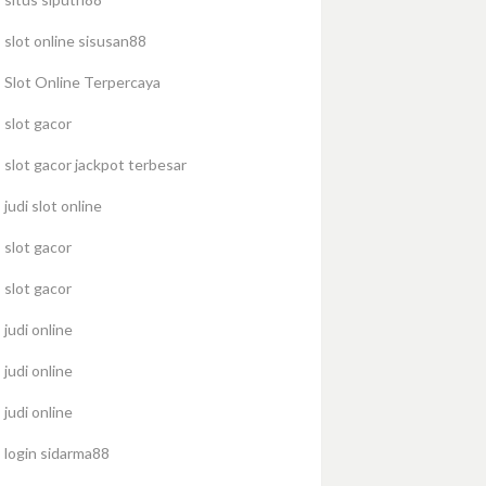
slot online sisusan88
Slot Online Terpercaya
slot gacor
slot gacor jackpot terbesar
judi slot online
slot gacor
slot gacor
judi online
judi online
judi online
login sidarma88