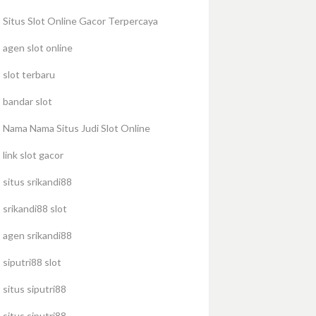
Situs Slot Online Gacor Terpercaya
agen slot online
slot terbaru
bandar slot
Nama Nama Situs Judi Slot Online
link slot gacor
situs srikandi88
srikandi88 slot
agen srikandi88
siputri88 slot
situs siputri88
situs siputri88