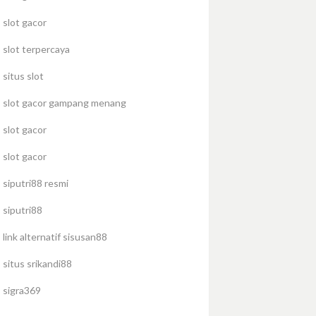
slot gacor
slot terpercaya
situs slot
slot gacor gampang menang
slot gacor
slot gacor
siputri88 resmi
siputri88
link alternatif sisusan88
situs srikandi88
sigra369