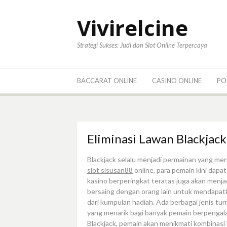
Lompat
ke
Vivirelcine
konten
Strategi Sukses: Judi dan Slot Online Terpercaya
BACCARAT ONLINE
CASINO ONLINE
PO
Eliminasi Lawan Blackjac
Blackjack selalu menjadi permainan yang me
slot sisusan88
online, para pemain kini dapat
kasino berperingkat teratas juga akan menja
bersaing dengan orang lain untuk mendap
dari kumpulan hadiah. Ada berbagai jenis tu
yang menarik bagi banyak pemain berpengala
Blackjack, pemain akan menikmati kombinasi 