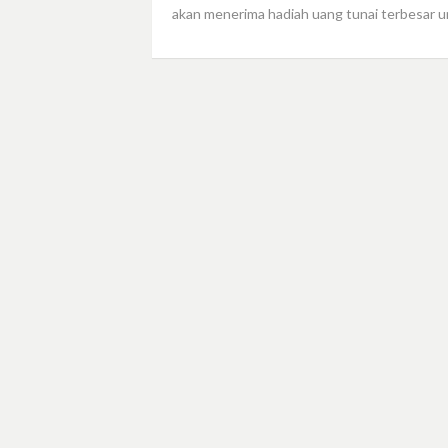
akan menerima hadiah uang tunai terbesar 