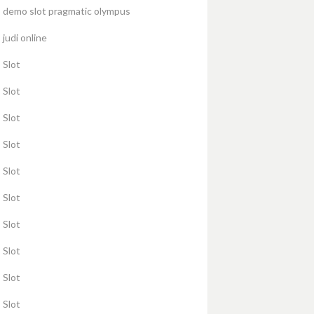
demo slot pragmatic olympus
judi online
Slot
Slot
Slot
Slot
Slot
Slot
Slot
Slot
Slot
Slot