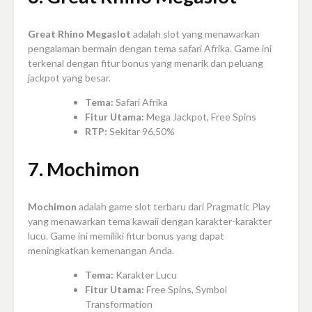
Great Rhino Megaslot
adalah slot yang menawarkan
pengalaman bermain dengan tema safari Afrika. Game ini
terkenal dengan fitur bonus yang menarik dan peluang
jackpot yang besar.
Tema:
Safari Afrika
Fitur Utama:
Mega Jackpot, Free Spins
RTP:
Sekitar 96,50%
7. Mochimon
Mochimon
adalah game slot terbaru dari Pragmatic Play
yang menawarkan tema kawaii dengan karakter-karakter
lucu. Game ini memiliki fitur bonus yang dapat
meningkatkan kemenangan Anda.
Tema:
Karakter Lucu
Fitur Utama:
Free Spins, Symbol
Transformation