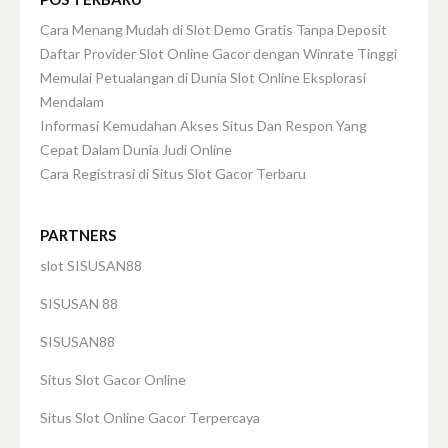
Cara Menang Mudah di Slot Demo Gratis Tanpa Deposit
Daftar Provider Slot Online Gacor dengan Winrate Tinggi
Memulai Petualangan di Dunia Slot Online Eksplorasi
Mendalam
Informasi Kemudahan Akses Situs Dan Respon Yang
Cepat Dalam Dunia Judi Online
Cara Registrasi di Situs Slot Gacor Terbaru
PARTNERS
slot SISUSAN88
SISUSAN 88
SISUSAN88
Situs Slot Gacor Online
Situs Slot Online Gacor Terpercaya