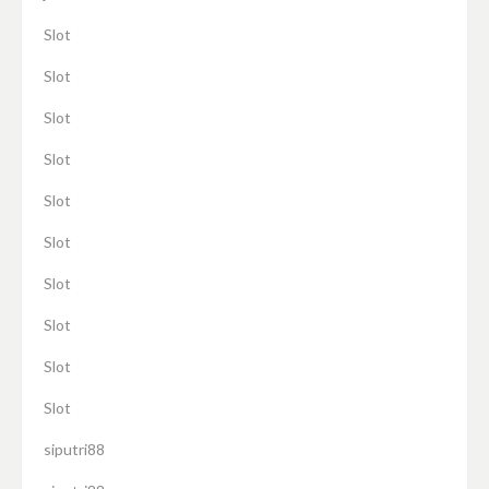
Slot
Slot
Slot
Slot
Slot
Slot
Slot
Slot
Slot
Slot
siputri88