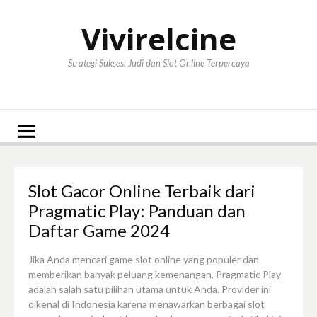
Lompat
ke
Vivirelcine
konten
Strategi Sukses: Judi dan Slot Online Terpercaya
Slot Gacor Online Terbaik dari
Pragmatic Play: Panduan dan
Daftar Game 2024
Jika Anda mencari game slot online yang populer dan
memberikan banyak peluang kemenangan, Pragmatic Play
adalah salah satu pilihan utama untuk Anda. Provider ini
dikenal di Indonesia karena menawarkan berbagai slot