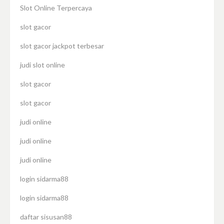
Slot Online Terpercaya
slot gacor
slot gacor jackpot terbesar
judi slot online
slot gacor
slot gacor
judi online
judi online
judi online
login sidarma88
login sidarma88
daftar sisusan88